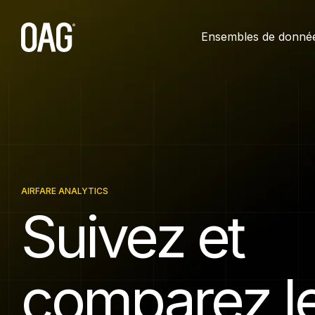
Accéder
au
contenu
Ensembles de donné
principal.
Ensembles de donn
Fourniture de donné
Assistance
Partenariats
Langues
Horaires
API
Mon compte
Intégrateurs et revendeur
Anglais (
English
)
Statut
Alertes
Centre de connaissances
Partenariats avec les co
Portugais (
Português
)
Tarifs aériens
Snowflake
Contactez le service d'as
aériennes
Chinois (
中文
)
Historique
Portail client Infare
Start-ups
Espagnol (
Español
)
AIRFARE ANALYTICS
Sièges
Japonais (
日本語
)
Suivez et
Temps de correspondanc
Coréen (
한국어
)
minimaux
Polonais (
Polski
)
comparez l
Données de référence
Allemand (
Deutsch
)
Données sur les réservat
Arabe (
العربية
)