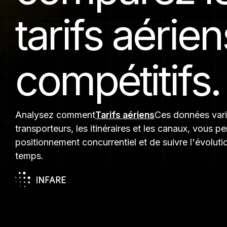
tarifs aérien
passagers
Correspondances de vols
Explorez l’ensemble de n
compétitifs.
de données.
Analysez comment
Tarifs aériens
Ces données vari
transporteurs, les itinéraires et les canaux, vous p
positionnement concurrentiel et de suivre l'évolutio
temps.