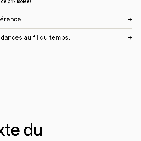
de prix isolées.
éférence
dances au fil du temps.
xte du